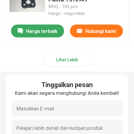
MOQ：100 pcs
Harga：negotiable
Bagian Perangkat Keras Presisi
Harga terbaik
Hubungi kami
Bagian Pengecoran Mati
Cetakan die casting
Lihat Lebih
Bagian karet silikon
Tinggalkan pesan
Cetakan Injeksi Silikon
Kami akan segera menghubungi Anda kembali!
Bagian Telekomunikasi
Bagian Medis Cetakan Injeksi Plastik