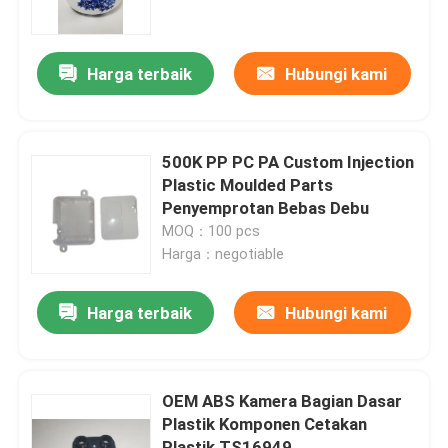
Tentang kita
Harga terbaik
Hubungi kami
Wisata pabrik
500K PP PC PA Custom Injection
Kontrol kualitas
Plastic Moulded Parts
Penyemprotan Bebas Debu
MOQ：100 pcs
Quote request suatu
Harga：negotiable
bagian cetakan injeksi
Harga terbaik
Hubungi kami
bagian cetakan plastik
OEM ABS Kamera Bagian Dasar
Plastik Komponen Cetakan
Cetakan Injeksi Presisi
Plastik TS16949