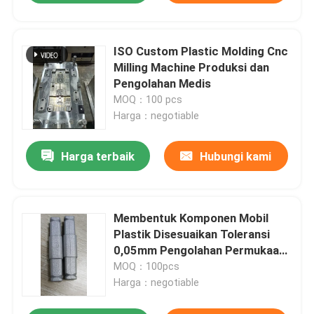
ISO Custom Plastic Molding Cnc
Milling Machine Produksi dan
Pengolahan Medis
MOQ：100 pcs
Harga：negotiable
Harga terbaik
Hubungi kami
Membentuk Komponen Mobil
Plastik Disesuaikan Toleransi
0,05mm Pengolahan Permukaan
Polishing
MOQ：100pcs
Harga：negotiable