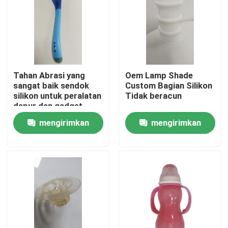
Tentang kita
Wisata pabrik
Tahan Abrasi yang
Oem Lamp Shade
sangat baik sendok
Custom Bagian Silikon
Kontrol kualitas
silikon untuk peralatan
Tidak beracun
dapur dan gadget
mengirimkan
mengirimkan
Quote request suatu
permintaan
permintaan
bagian cetakan injeksi
bagian cetakan plastik
Cetakan Injeksi Presisi