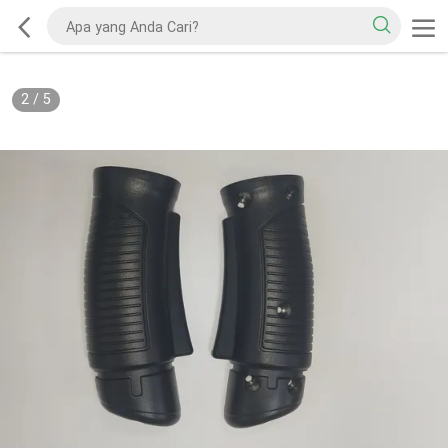
2
/
5