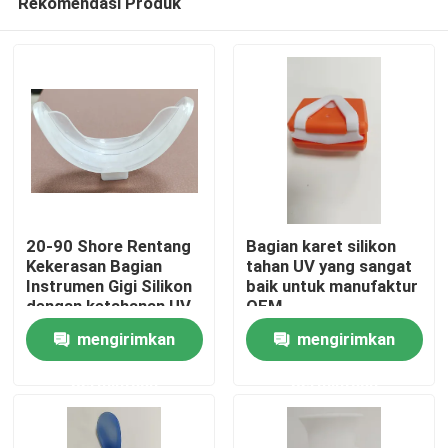
Rekomendasi Produk
20-90 Shore Rentang
Bagian karet silikon
Kekerasan Bagian
tahan UV yang sangat
Instrumen Gigi Silikon
baik untuk manufaktur
dengan ketahanan UV
OEM
Rumah
yang sangat baik
mengirimkan
mengirimkan
Produk
permintaan
permintaan
Video